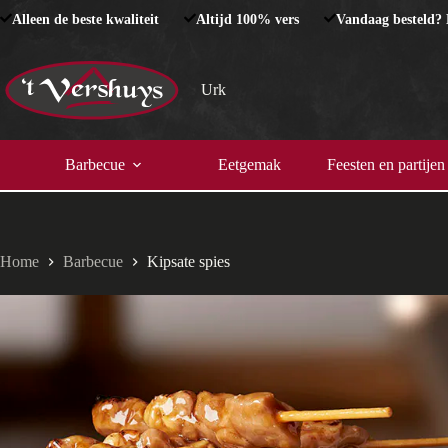
Ga
Alleen de beste kwaliteit
Altijd 100% vers
Vandaag besteld?
naar
de
inhoud
Urk
Barbecue
Eetgemak
Feesten en partijen
Home
Barbecue
Kipsate spies