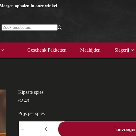
 Morgen ophalen in onze winkel
Geen
resultaten
Geschenk Pakketten
Maaltijden
Slagerij
Kipsate spies
€
2.49
Prijs per spies
Kipsate
spies
Toevoegen
aantal