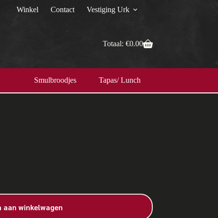
Winkel
Contact
Vestiging Urk
Totaal:
€
0.00
Smulbroodjes
Tapas/ Lunch
 aan winkelwagen