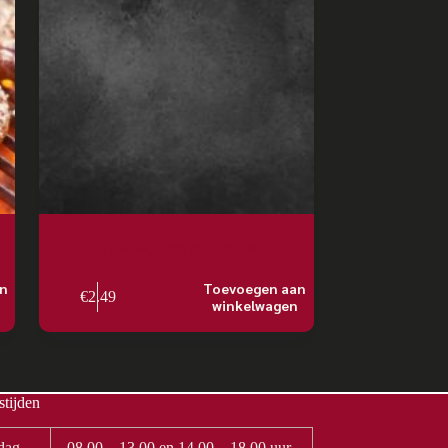
Kiphaasje met spek spies
an
Toevoegen aan
€
2.49
winkelwagen
tijden
dag
08.00 – 13.00 en 14.00 – 18.00 uur