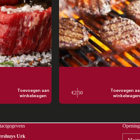
Ossenhaas
Hamburgers
Toevoegen aan
Toevoegen a
€
2.50
winkelwagen
winkelwagen
tactgegevens
Openings
Vershuys Urk
Maan