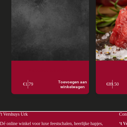
Karbonade gemarineerd
Toevoegen aan
€
1.79
€
89.50
winkelwagen
't Vershuys Urk
Con
Dé online winkel voor luxe feestschalen, heerlijke hapjes,
‘t 