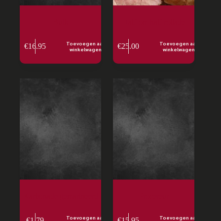
Buik
Half om half rollade
Toevoegen aan
Toevoegen aan
€
16.95
€
25.00
winkelwagen
winkelwagen
Karbonade gemarineerd
Procereur
Toevoegen aan
Toevoegen aan
€
1.79
€
15.95