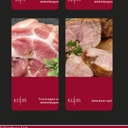
winkelwagen
winkelwagen
Schouderfilet
Varkensrollade
Toevoegen aan
€
15.95
€
12.95
Selecteer opties
winkelwagen