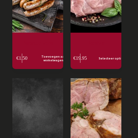
Barbecue worst
Beenham
Toevoegen aan
€
1.50
€
19.95
Selecteer opties
winkelwagen