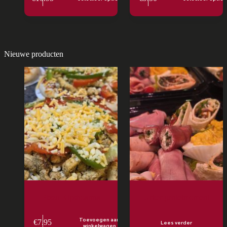
Nieuwe producten
Pizza Kipshoarma
Urker genietmoment
Toevoegen aan
€
7.95
Lees verder
winkelwagen