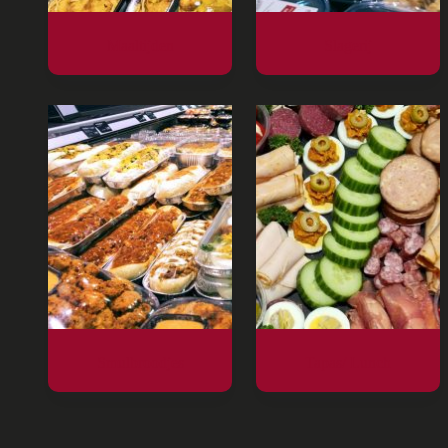
Maaltijden
Slagerij
Smulbroodjes
Tapas/ Lunch