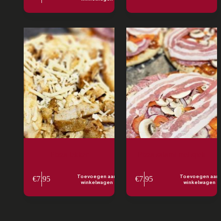
Pizza lekker
Pizza salami met spek
Toevoegen aan
Toevoegen aan
€
7.95
€
7.95
winkelwagen
winkelwagen