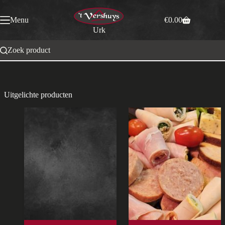
Ga
naar
Menu
€
0.00
de
Winkelwagen
Urk
inhoud
Zoek product
Uitgelichte producten