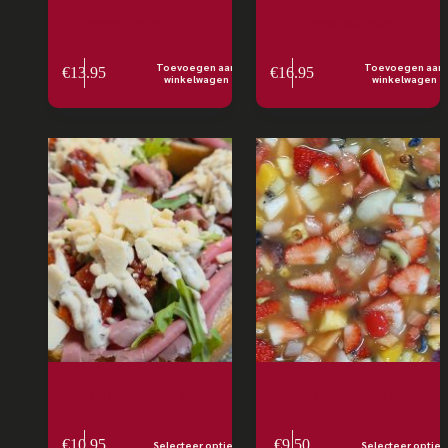
Barbecue van ’t Huis
Kransbak maxi
Toevoegen aan
Toevoegen aan
€
13.95
€
16.95
winkelwagen
winkelwagen
Lunch Vershuys
Vruchtenbowl
€
10.95
€
9.50
Selecteer opties
Selecteer opties