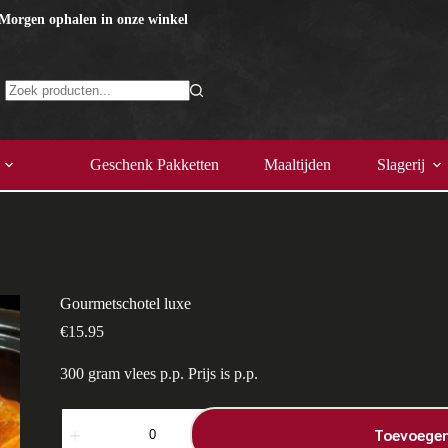
 Morgen ophalen in onze winkel
Geen
resultaten
Geschenk Pakketten
Maaltijden
Slagerij
Gourmetschotel luxe
€
15.95
300 gram vlees p.p. Prijs is p.p.
Gourmetschotel
luxe
Toevoegen