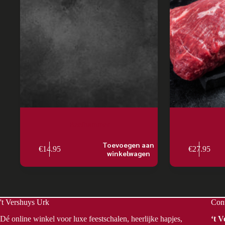
Beefhammer
Toevoegen aan
€
14.95
€
27.95
winkelwagen
't Vershuys Urk
Con
Dé online winkel voor luxe feestschalen, heerlijke hapjes,
‘t 