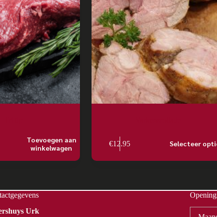
Tri tip
Varkensrollade
Toevoegen aan
Selecteer opti
€
12.95
winkelwagen
tactgegevens
Openings
Vershuys Urk
Maan