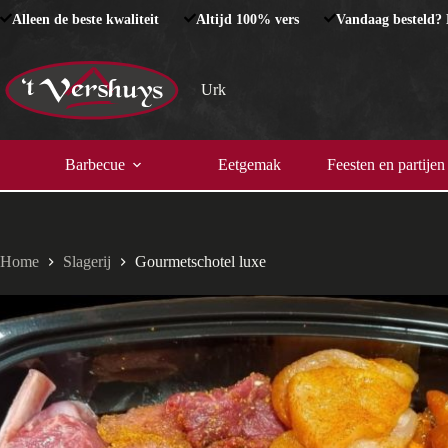
Ga
Alleen de beste kwaliteit
Altijd 100% vers
Vandaag besteld?
naar
de
inhoud
Urk
Barbecue
Eetgemak
Feesten en partijen
Home
Slagerij
Gourmetschotel luxe