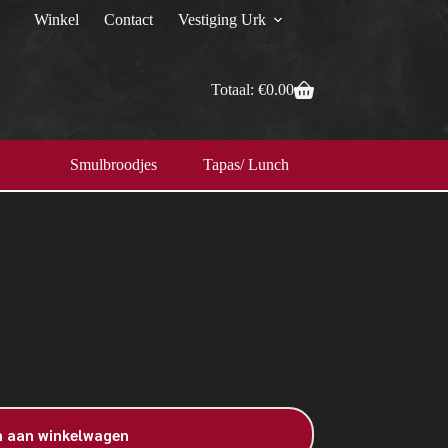
Winkel
Contact
Vestiging Urk
Totaal:
€
0.00
Smulbroodjes
Tapas/ Lunch
 aan winkelwagen