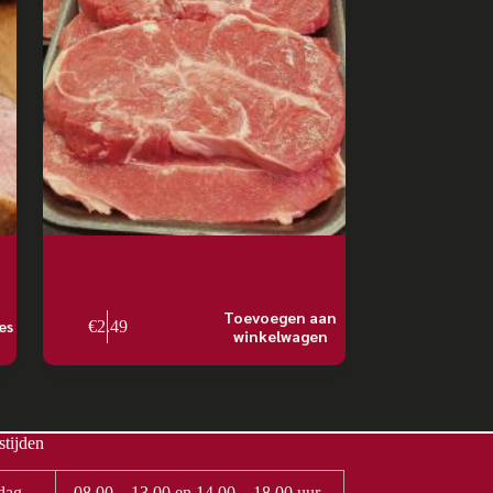
Sucadelappen
Toevoegen aan
es
€
2.49
winkelwagen
tijden
dag
08.00 – 13.00 en 14.00 – 18.00 uur